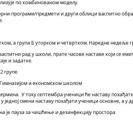
реализује по комбинованом моделу.
орни програми/предмети и други облици васпитно образ
е.
ком, а група Б уторком и четвртком. Наредне недеље гр
спитни рад у школи, прате часове наставе који се емит
је и задатке.
2 групе.
а Гимназијом и економском школом
 термина. У току септембра ученици ће наставу похађати
 у једној смени наставу похађати ученици основне, а у 
на је пауза за чишћење и дезинфекцију простора