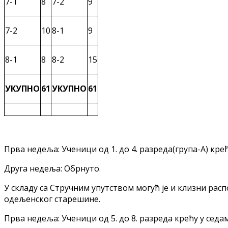
7-1
8
7-2
9
7-2
10
8-1
9
8-1
8
8-2
15
УКУПНО
61
УКУПНО
61
Прва недеља: Ученици од 1. до 4. разреда(група-А) крећ
Друга недеља: Обрнуто.
У складу са Стручним упутством могућ је и клизни ра
одељенског старешине.
Прва недеља: Ученици од 5. до 8. разреда крећу у седам