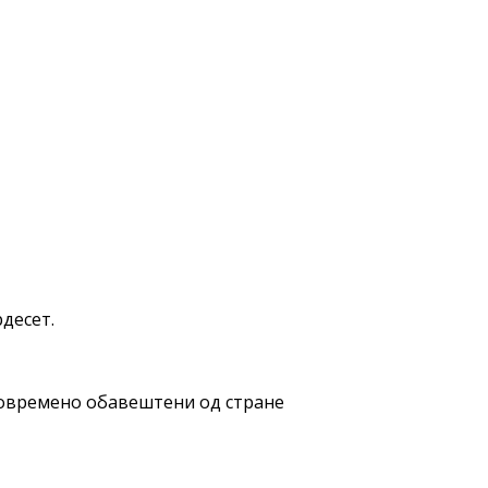
рдесет.
аговремено обавештени од стране