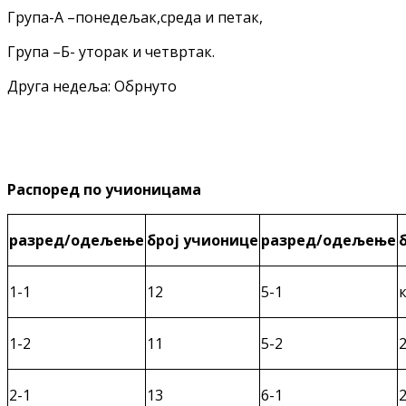
Група-А –понедељак,среда и петак,
Група –Б- уторак и четвртак.
Друга недеља: Обрнуто
Распоред по учионицама
разред/одељење
број учионице
разред/одељење
1-1
12
5-1
1-2
11
5-2
2-1
13
6-1