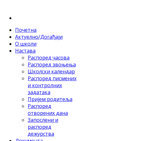
Почетна
Актуелно/Догађаји
О школи
Настава
Распоред часова
Распоред звоњења
Школски календар
Распоред писмених
и контролних
задатака
Пријем родитеља
Распоред
отворених дана
Запослени и
распоред
дежурства
Документа