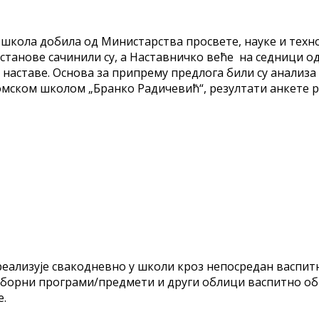
је школа добила од Министарства просвете, науке и тех
станове сачинили су, а Наставничко веће на седници одр
 наставе. Основа за припрему предлога били су анализа
мском школом „Бранко Радичевић“, резултати анкете ро
се реализује свакодневно у школи кроз непосредан васпи
зборни програми/предмети и други облици васпитно обр
е.