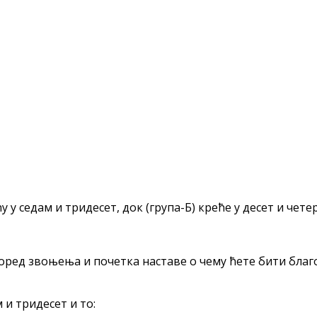
у у седам и тридесет, док (група-Б) креће у десет и чете
според звоњења и почетка наставе о чему ћете бити бл
 и тридесет и то: