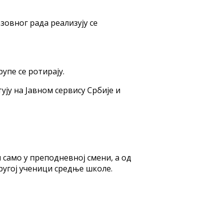
овног рада реализују се
упе се ротирају.
ују на Јавном сервису Србије и
 само у преподневној смени, а од
другој ученици средње школе.