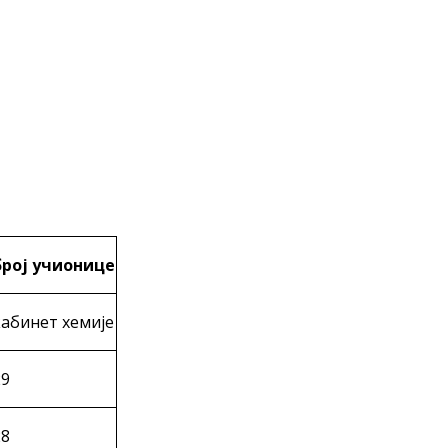
број учионице
кабинет хемије
29
28