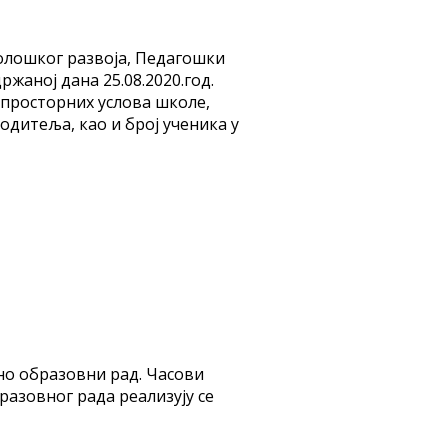
нолошког развоја, Педагошки
жаној дана 25.08.2020.год.
 просторних услова школе,
дитеља, као и број ученика у
тно образовни рад. Часови
азовног рада реализују се