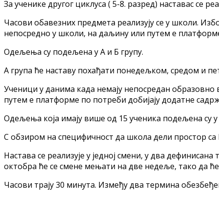
За ученике другог циклуса ( 5-8. разред) наставас се 
Часови обавезних предмета реализују се у школи. Изб
непосредно у школи, на даљину или путем е платформ
Одељења су подељена у А и Б групу.
А група ће наставу похађати понедељком, средом и пет
Ученици у данима када немају непосредан образовно ва
путем е платформе по потреби добијају додатне садржа
Одељења која имају више од 15 ученика подељена су у 
С обзиром на специфичност да школа дели простор с
Настава се реализује у једној смени, у два дефинисана
октобра ће се смене мењати на две недеље, тако да ће
Часови трају 30 минута. Између два термина обезбеђе