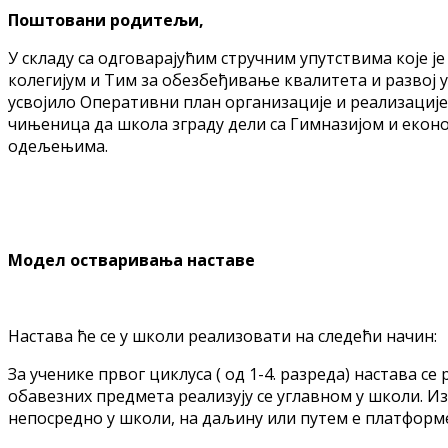
Поштовани родитељи,
У складу са одговарајућим стручним упутствима које 
колегијум и Тим за обезбеђивање квалитета и развој у
усвојило Оперативни план организације и реализације
чињеница да школа зграду дели са Гимназијом и еконо
одељењима.
Модел остваривања наставе
Настава ће се у школи реализовати на следећи начин:
За ученике првог циклуса ( од 1-4. разреда) настава 
обавезних предмета реализују се углавном у школи. И
непосредно у школи, на даљину или путем е платформ