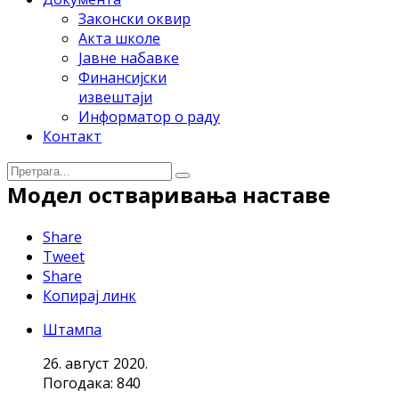
Законски оквир
Акта школе
Јавне набавке
Финансијски
извештаји
Информатор о раду
Контакт
Модел остваривања наставе
Share
Tweet
Share
Копирај линк
Штампа
26. август 2020.
Погодака: 840