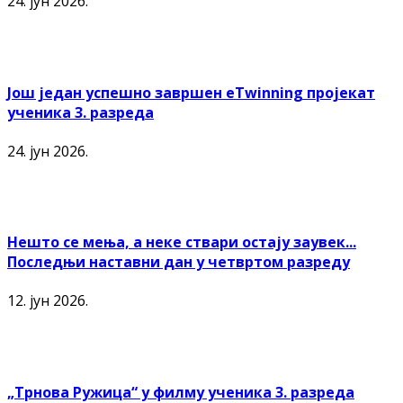
24. јун 2026.
Још један успешно завршен еTwinning пројекат
ученика 3. разреда
24. јун 2026.
Нешто се мења, а неке ствари остају заувек...
Последњи наставни дан у четвртом разреду
12. јун 2026.
„Трнова Ружица“ у филму ученика 3. разреда