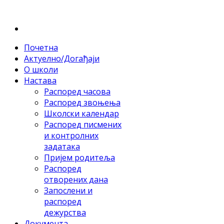
Почетна
Актуелно/Догађаји
О школи
Настава
Распоред часова
Распоред звоњења
Школски календар
Распоред писмених
и контролних
задатака
Пријем родитеља
Распоред
отворених дана
Запослени и
распоред
дежурства
Документа