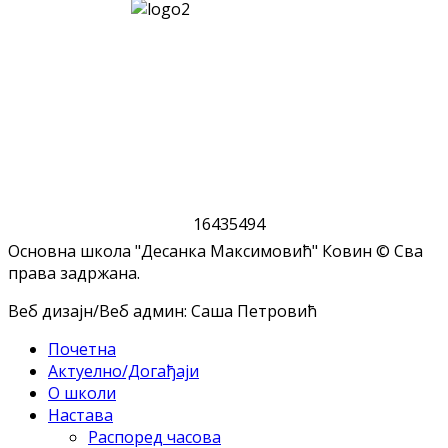
1
6
4
3
5
4
9
4
Основна школа "Десанка Максимовић" Ковин © Сва
права задржана.
Веб дизајн/Веб админ: Саша Петровић
Почетна
Актуелно/Догађаји
О школи
Настава
Распоред часова