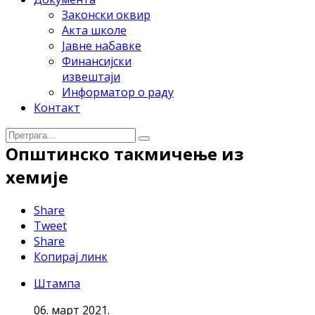
Законски оквир
Акта школе
Јавне набавке
Финансијски
извештаји
Информатор о раду
Контакт
Општинско такмичење из
хемије
Share
Tweet
Share
Копирај линк
Штампа
06. март 2021.