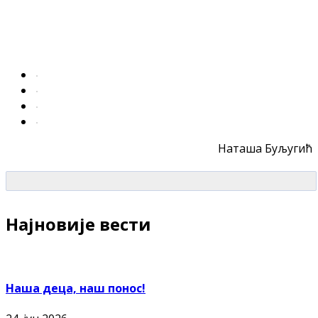
Наташа Буљугић
Најновије вести
Наша деца, наш понос!