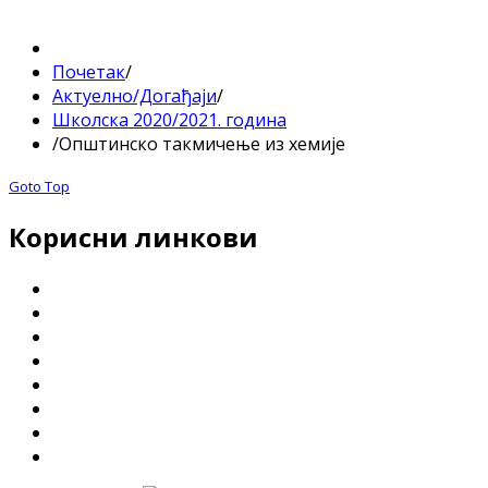
Почетак
/
Актуелно/Догађаји
/
Школска 2020/2021. година
/
Општинско такмичење из хемије
Goto Top
Корисни линкови