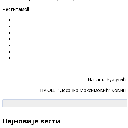
Честитамо!!
Наташа Буљугић
ПР ОШ " Десанка Максимовић" Ковин
Најновије вести