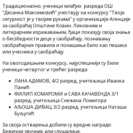
Традиционално, ученици млађих разреда ОШ
“Десанка Максимовић” учествују на конкурсу “Твоја
сигурност је у твојим рукама” у организацији Агенције
за саобраћај Општине Ковин. Ликовним и
литерарним изражавањем, ђаци показују своја знања
о бесзбедности деце у саобраћају, познавању
саобраћајних правила и понашања било као пешака
или учесника у саобраћају.
На овогодишњем конкурсу, најуспешнији су били
ученици четвртог и трећег разреда:
ЛАНА АДАМОВ, 4/2 разред, учитељица Иванка
Панић
ФИЛИП КОМАРОМИ и САВА КАЧАВЕНДА 3/1
разред, учитељица Снежана Ломигора
АЉОША ДИВАЦ 3/2 разред, учитељица Наташа
Буљугић
За своја остварења добили су вредне награде:
бежични звучник или слушалице.