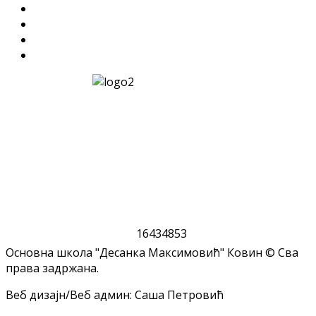
1
6
4
3
4
8
5
3
Основна школа "Десанка Максимовић" Ковин © Сва
права задржана.
Веб дизајн/Веб админ: Саша Петровић