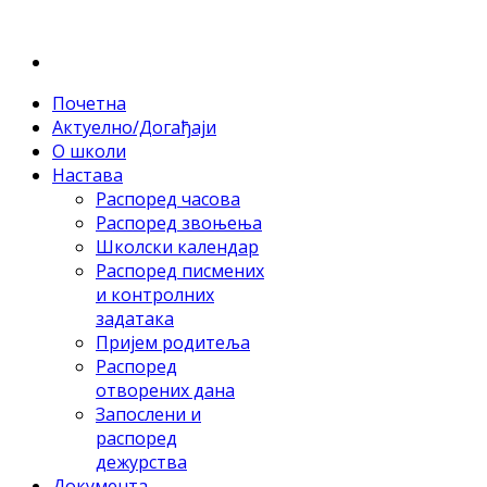
Почетна
Актуелно/Догађаји
О школи
Настава
Распоред часова
Распоред звоњења
Школски календар
Распоред писмених
и контролних
задатака
Пријем родитеља
Распоред
отворених дана
Запослени и
распоред
дежурства
Документа