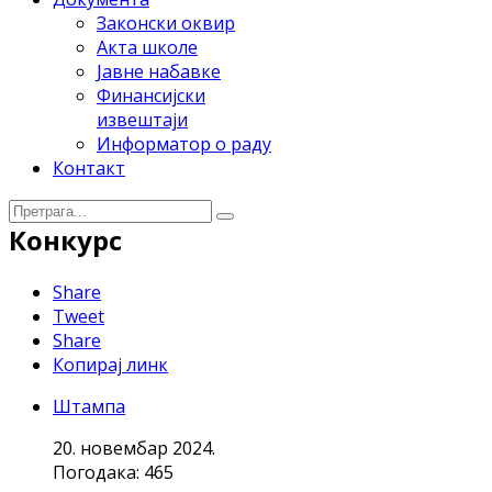
Законски оквир
Акта школе
Јавне набавке
Финансијски
извештаји
Информатор о раду
Контакт
Конкурс
Share
Tweet
Share
Копирај линк
Штампа
20. новембар 2024.
Погодака: 465