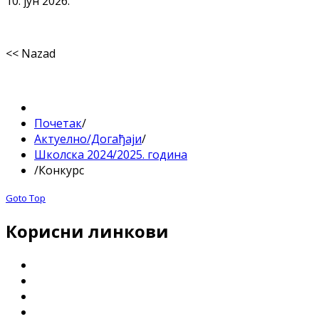
10. јун 2026.
<< Nazad
Почетак
/
Актуелно/Догађаји
/
Школска 2024/2025. година
/
Конкурс
Goto Top
Корисни линкови