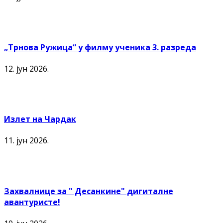
„Трнова Ружица“ у филму ученика 3. разреда
12. јун 2026.
Излет на Чардак
11. јун 2026.
Захвалнице за " Десанкине" дигиталне
авантуристе!