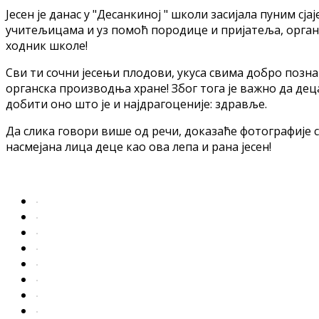
Јесен је данас у "Десанкиној " школи засијала пуним с
учитељицама и уз помоћ породице и пријатеља, органи
ходник школе!
Сви ти сочни јесењи плодови, укуса свима добро позна
органска производња хране! Због тога је важно да деца
добити оно што је и најдрагоценије: здравље.
Да слика говори више од речи, доказаће фотографије с
насмејана лица деце као ова лепа и рана јесен!