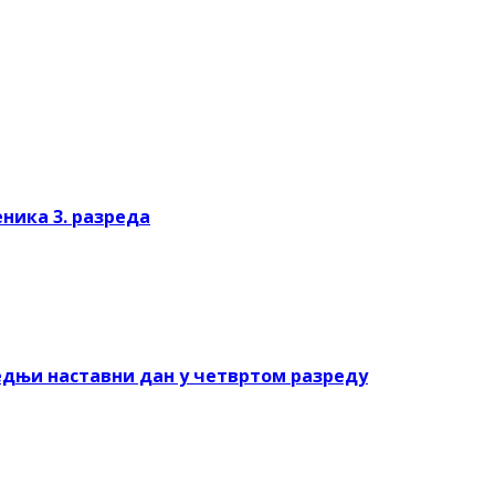
ника 3. разреда
следњи наставни дан у четвртом разреду