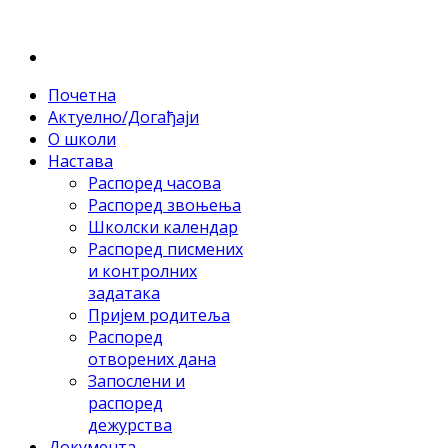
Почетна
Актуелно/Догађаји
О школи
Настава
Распоред часова
Распоред звоњења
Школски календар
Распоред писмених
и контролних
задатака
Пријем родитеља
Распоред
отворених дана
Запослени и
распоред
дежурства
Документа