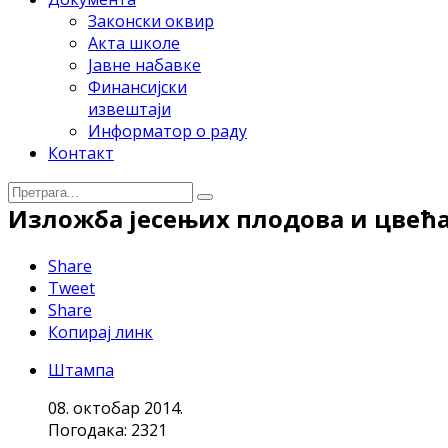
Законски оквир
Акта школе
Јавне набавке
Финансијски
извештаји
Информатор о раду
Контакт
Изложба јесењих плодова и цвећ
Share
Tweet
Share
Копирај линк
Штампа
08. октобар 2014.
Погодака: 2321