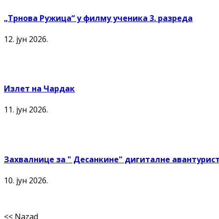
„Трнова Ружица“ у филму ученика 3. разреда
12. јун 2026.
Излет на Чардак
11. јун 2026.
Захвалнице за " Десанкине" дигиталне авантурист
10. јун 2026.
<< Nazad