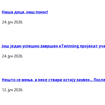
Наша деца, наш понос!
24. јун 2026.
Још један успешно завршен еTwinning пројекат уче
24. јун 2026.
Нешто се мења, а неке ствари остају заувек... По
12. јун 2026.