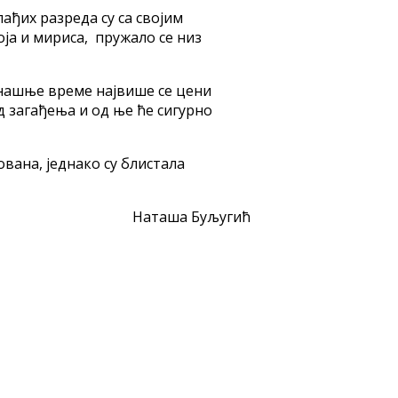
лађих разреда су са својим
ја и мириса, пружало се низ
данашње време највише се цени
д загађења и од ње ће сигурно
вана, једнако су блистала
Наташа Буљугић