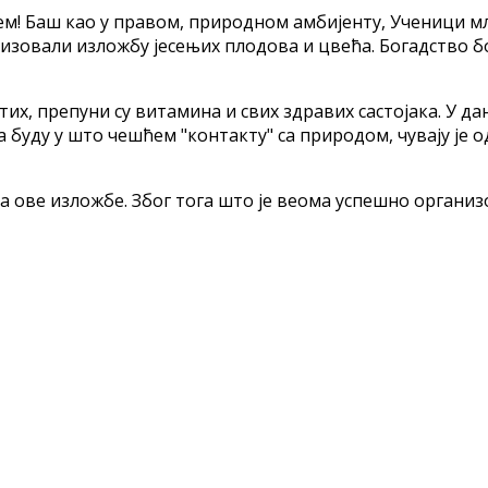
јајем! Баш као у правом, природном амбијенту, Ученици м
зовали изложбу јесењих плодова и цвећа. Богадство бо
тих, препуни су витамина и свих здравих састојака. У 
 буду у што чешћем "контакту" са природом, чувају је о
а ове изложбе. Због тога што је веома успешно организо