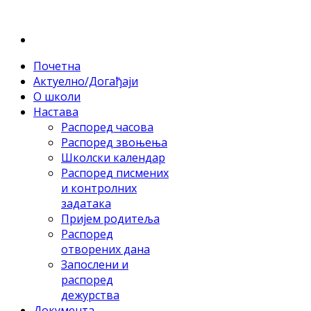
Почетна
Актуелно/Догађаји
О школи
Настава
Распоред часова
Распоред звоњења
Школски календар
Распоред писмених
и контролних
задатака
Пријем родитеља
Распоред
отворених дана
Запослени и
распоред
дежурства
Документа