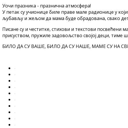
Уочи празника - празнична атмосфера!
У петак су учионице биле праве мале радионице у ко
љубављу и жељом да мама буде обрадована, свако дете
Писане су и честитке, стихови и текстови посвећени м
присуством, пружиле задовољство својој деци, тиме ш
БИЛО ДА СУ ВАШЕ, БИЛО ДА СУ НАШЕ, МАМЕ СУ НА СВЕ