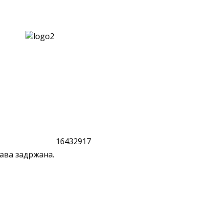
1
6
4
3
2
9
1
7
ава задржана.