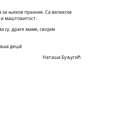
 за њихов празник. Са великом
 и маштовитост.
 су, драге маме, својим
аша деца!
Наташа Буљугић