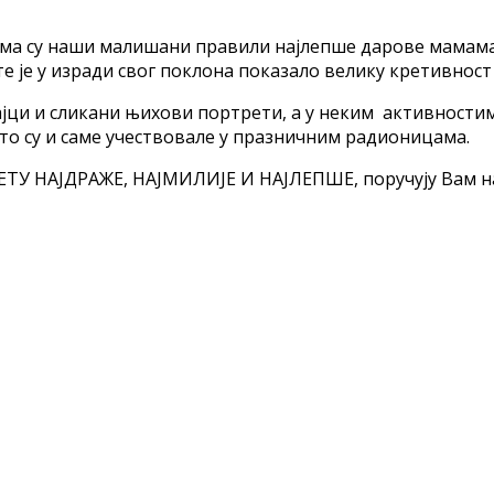
јима су наши малишани правили најлепше дарове мамама
 је у изради свог поклона показало велику кретивност
ајци и сликани њихови портрети, а у неким активностима
то су и саме учествовале у празничним радионицама.
ТУ НАЈДРАЖЕ, НАЈМИЛИЈЕ И НАЈЛЕПШЕ, поручују Вам н