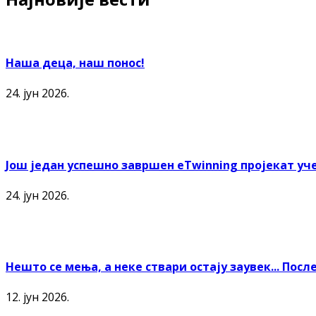
Наша деца, наш понос!
24. јун 2026.
Још један успешно завршен еTwinning пројекат уче
24. јун 2026.
Нешто се мења, а неке ствари остају заувек... По
12. јун 2026.