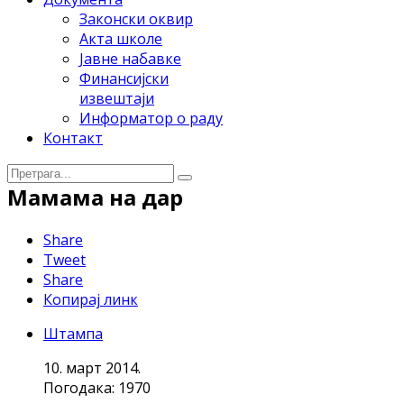
Законски оквир
Акта школе
Јавне набавке
Финансијски
извештаји
Информатор о раду
Контакт
Мамама на дар
Share
Tweet
Share
Копирај линк
Штампа
10. март 2014.
Погодака: 1970