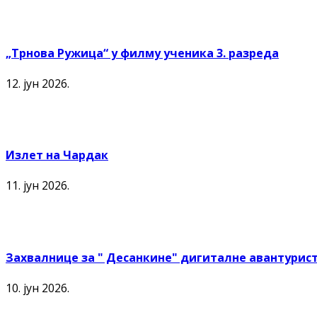
„Трнова Ружица“ у филму ученика 3. разреда
12. јун 2026.
Излет на Чардак
11. јун 2026.
Захвалнице за " Десанкине" дигиталне авантурист
10. јун 2026.