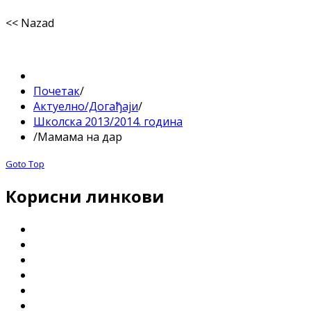
<< Nazad
Почетак
/
Актуелно/Догађаји
/
Школска 2013/2014. година
/
Мамама на дар
Goto Top
Корисни линкови