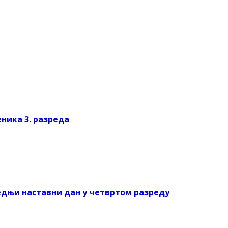
ника 3. разреда
следњи наставни дан у четвртом разреду