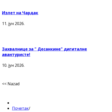
Излет на Чардак
11. јун 2026.
Захвалнице за " Десанкине" дигиталне
авантуристе!
10. јун 2026.
<< Nazad
Почетак
/