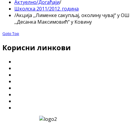
Актуелно/Догађаји
/
Школска 2011/2012. година
/
Акција ,,Лименке сакупљај, околину чувај“ у ОШ
,,Десанка Максимовић“ у Ковину
Goto Top
Корисни линкови