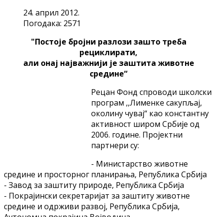
24. април 2012.
Погодака: 2571
"Постоје бројни разлози зашто треба
рециклирати,
али онај најважнији је заштита животне
средине“
Рецан Фонд спроводи школски
програм ,,Лименке сакупљај,
околину чувај“ као константну
активност широм Србије од
2006. године. Пројектни
партнери су:
- Министарство животне
средине и просторног планирања, Република Србија
- Завод за заштиту природе, Република Србија
- Покрајински секретаријат за заштиту животне
средине и одрживи развој, Република Србија,
Аутономна покрајина Војводина