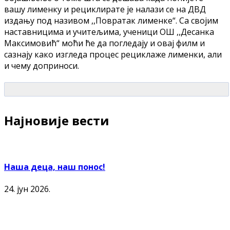
вашу лименку и рециклирате је налази се на ДВД
издању под називом ,,Повратак лименке“. Са својим
наставницима и учитељима, ученици ОШ ,,Десанка
Максимовић“ моћи ће да погледају и овај филм и
сазнају како изгледа процес рециклаже лименки, али
и чему доприноси.
Најновије вести
Наша деца, наш понос!
24. јун 2026.