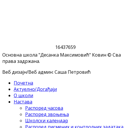
1
6
4
3
7
6
5
9
Основна школа "Десанка Максимовић" Ковин © Сва
права задржана.
Веб дизајн/Веб админ: Саша Петровић
Почетна
Актуелно/Догађаји
О школи
Настава
Распоред часова
Распоред звоњења
Школски календар
Распоред писмених и контролних задатака