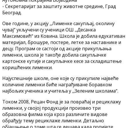
- Секретаријат за заштиту животне средине, Град
Београд.
Ове године, у акцију ,,Лименке сакупљај, околину
чувај“ укључени су ученици ОШ ,,Десанка
Максимовић“ из Ковина. Школа је добила едукативан
материјал, брошуре, постере, летке за наставнике и
децу. Програм се састоји од акције прикупљања
лименки, школа је такође добила сакупљачке
картонске кутије и сакупљачке кесе за складиштење
коришћених лименки.
Најуспешније школе, оне које су прикупиле највеће
количине лименки биће награђиване боравком
најбољих ученика и учитеља у ,,Зеленим школама“.
Током 2008, Рецан Фонд је за повраћај и рециклажу
лименки, у својој продукцији произвео три
образовна филма која кроз различите видове
обрађују тему рециклаже лименки. Детаљно
објашњење о томе шта се дешава када попијете