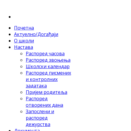
Почетна
Актуелно/Догађаји
О школи
Настава
Распоред часова
Распоред звоњења
Школски календар
Распоред писмених
и контролних
задатака
Пријем родитеља
Распоред
отворених дана
Запослени и
распоред
дежурства
Документа