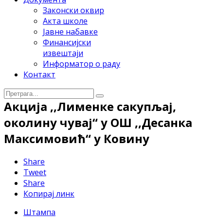
Законски оквир
Акта школе
Јавне набавке
Финансијски
извештаји
Информатор о раду
Контакт
Акција ,,Лименке сакупљај,
околину чувај“ у ОШ ,,Десанка
Максимовић“ у Ковину
Share
Tweet
Share
Копирај линк
Штампа