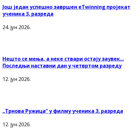
Још један успешно завршен еTwinning пројекат
ученика 3. разреда
24. јун 2026.
Нешто се мења, а неке ствари остају заувек...
Последњи наставни дан у четвртом разреду
12. јун 2026.
„Трнова Ружица“ у филму ученика 3. разреда
12. јун 2026.