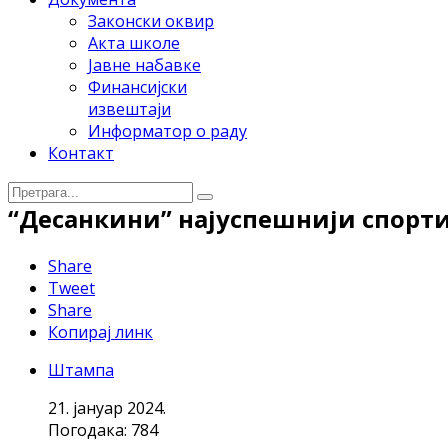
Законски оквир
Акта школе
Јавне набавке
Финансијски
извештаји
Информатор о раду
Контакт
“Десанкини” најуспешнији спорти
Share
Tweet
Share
Копирај линк
Штампа
21. јануар 2024.
Погодака: 784