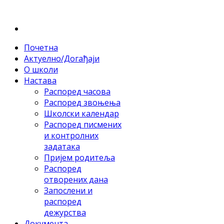
Почетна
Актуелно/Догађаји
О школи
Настава
Распоред часова
Распоред звоњења
Школски календар
Распоред писмених
и контролних
задатака
Пријем родитеља
Распоред
отворених дана
Запослени и
распоред
дежурства
Документа