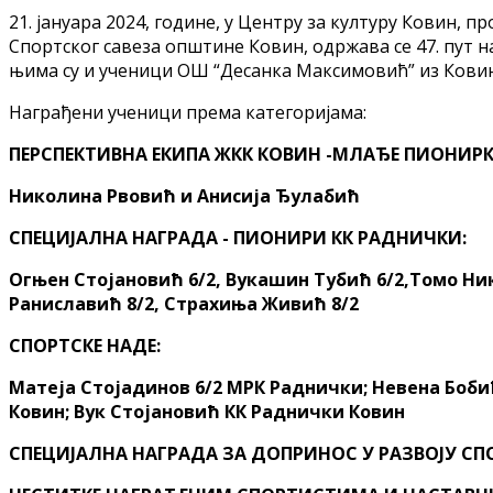
21. јануара 2024, године, у Центру за културу Ковин, 
Спортског савеза општине Ковин, одржава се 47. пут 
њима су и ученици ОШ “Десанка Максимовић” из Ковин
Награђени ученици према категоријама:
ПЕРСПЕКТИВНА ЕКИПА ЖКК КОВИН -МЛАЂЕ ПИОНИРК
Николина Рвовић и Анисија Ђулабић
СПЕЦИЈАЛНА НАГРАДА - ПИОНИРИ КК РАДНИЧКИ:
Огњен Стојановић 6/2, Вукашин Тубић 6/2,Томо Ник
Раниславић 8/2, Страхиња Живић 8/2
СПОРТСКЕ НАДЕ:
Матеја Стојадинов 6/2 МРК Раднички; Невена Боби
Ковин; Вук Стојановић КК Раднички Ковин
СПЕЦИЈАЛНА НАГРАДА ЗА ДОПРИНОС У РАЗВОЈУ СПОР