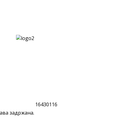
1
6
4
3
0
1
1
6
ава задржана.