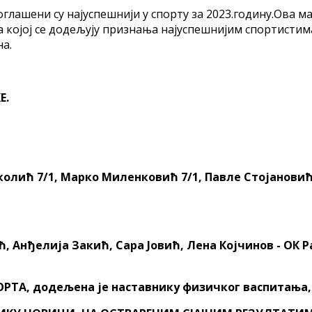
проглашени су најуспешнији у спорту за 2023.годину.Ова 
на којој се додељују признања најуспешнијим спортисти
а.
Е.
олић 7/1, Марко Миленковић 7/1, Павле Стојановић 7
ћ, Анђелија Закић, Сара Јовић, Лена Којчинов - ОК
ТА, додељена је наставнику физичког васпитања,