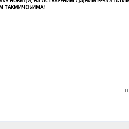
КУ НОВИЦИ, НА ОСТВАРЕНИМ СЈАЈНИМ РЕЗУЛТАТИМ
НИМ ТАКМИЧЕЊИМА!
П