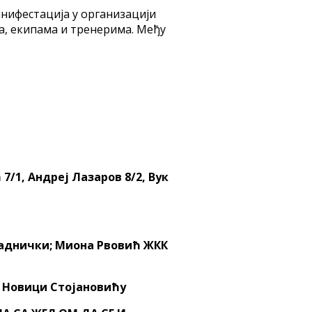
манифестација у организацији
ма, екипама и тренерима. Међу
/1, Андреј Лазаров 8/2, Вук
 Раднички; Миона Рвовић ЖКК
 Новици Стојановићу