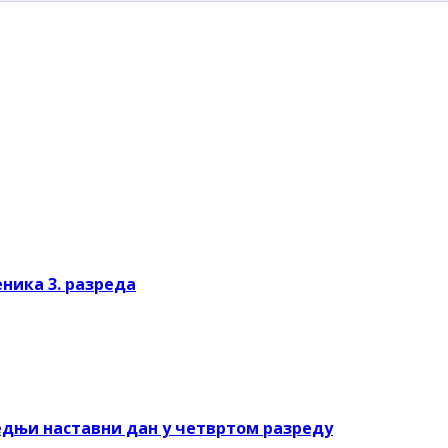
ника 3. разреда
следњи наставни дан у четвртом разреду