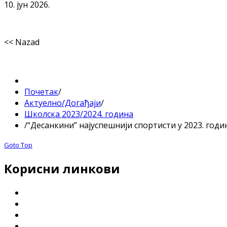
10. јун 2026.
<< Nazad
Почетак
/
Актуелно/Догађаји
/
Школска 2023/2024. година
/
“Десанкини” најуспешнији спортисти у 2023. годи
Goto Top
Корисни линкови