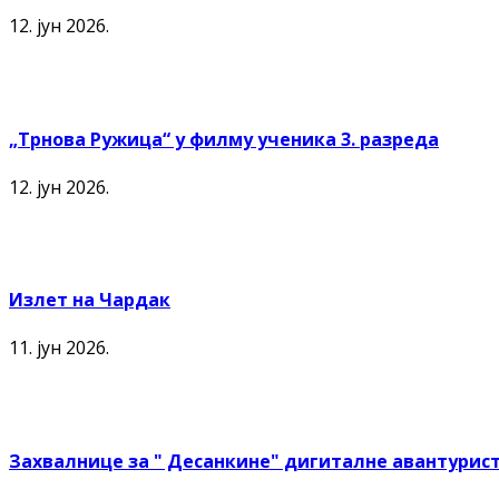
12. јун 2026.
„Трнова Ружица“ у филму ученика 3. разреда
12. јун 2026.
Излет на Чардак
11. јун 2026.
Захвалнице за " Десанкине" дигиталне авантурист