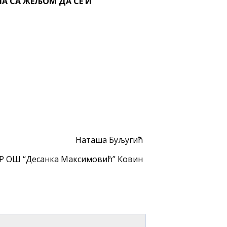
А СА ЖЕЉОМ ДА СЕ И
Наташа Буљугић
Р ОШ “Десанка Максимовић” Ковин