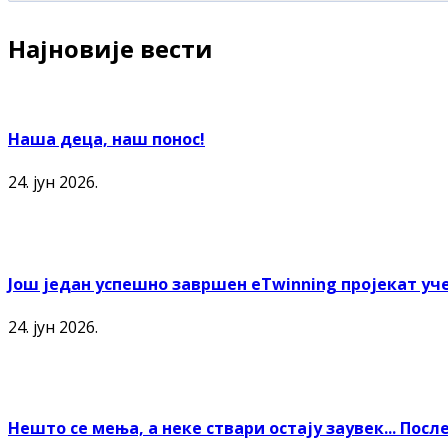
Најновије вести
Наша деца, наш понос!
24. јун 2026.
Још један успешно завршен еTwinning пројекат уче
24. јун 2026.
Нешто се мења, а неке ствари остају заувек... По