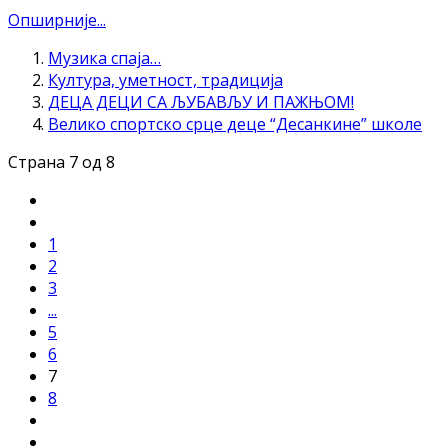
Опширније...
Музика спаја…
Култура, уметност, традиција
ДЕЦА ДЕЦИ СА ЉУБАВЉУ И ПАЖЊОМ!
Велико спортско срце деце “Десанкине” школе
Страна 7 од 8
1
2
3
...
5
6
7
8