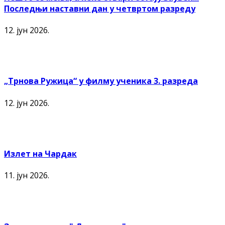
Последњи наставни дан у четвртом разреду
12. јун 2026.
„Трнова Ружица“ у филму ученика 3. разреда
12. јун 2026.
Излет на Чардак
11. јун 2026.