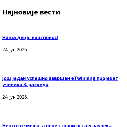
Најновије вести
Наша деца, наш понос!
24. јун 2026.
Још један успешно завршен еTwinning пројекат
ученика 3. разреда
24. јун 2026.
Нешто се мења, а неке ствари остају заувек...