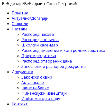
Веб дизајн/Веб админ: Саша Петровић
Почетна
Актуелно/Догађаји
О школи
Настава
Распоред часова
Распоред звоњења
Школски календар
Распоред писмених и контролних задатака
Пријем родитеља
Распоред отворених дана
Запослени и распоред дежурства
Документа
Законски оквир
Акта школе
Јавне набавке
Финансијски извештаји
Информатор о раду
Контакт