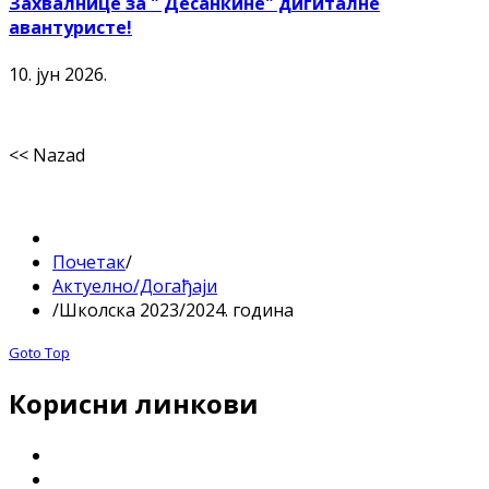
Захвалнице за " Десанкине" дигиталне
авантуристе!
10. јун 2026.
<< Nazad
Почетак
/
Актуелно/Догађаји
/
Школска 2023/2024. година
Goto Top
Корисни линкови