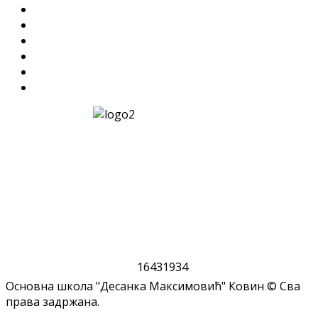
1
6
4
3
1
9
3
4
Основна школа "Десанка Максимовић" Ковин © Сва
права задржана.