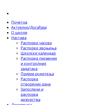
Почетна
Актуелно/Догађаји
О школи
Настава
Распоред часова
Распоред звоњења
Школски календар
Распоред писмених
и контролних
задатака
Пријем родитеља
Распоред
отворених дана
Запослени и
распоред
дежурства
Документа