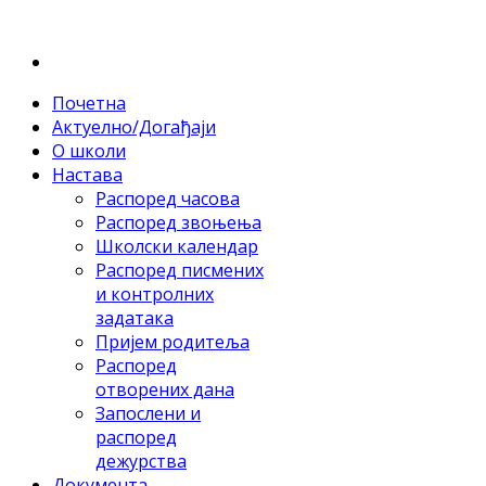
Почетна
Актуелно/Догађаји
О школи
Настава
Распоред часова
Распоред звоњења
Школски календар
Распоред писмених
и контролних
задатака
Пријем родитеља
Распоред
отворених дана
Запослени и
распоред
дежурства
Документа