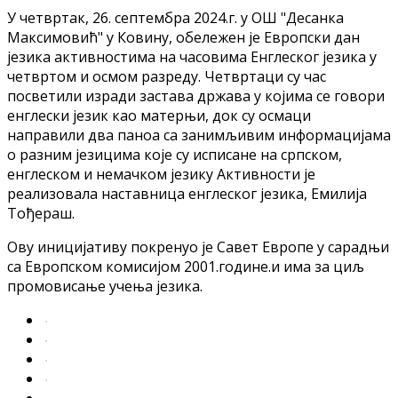
У четвртак, 26. септембра 2024.г. у ОШ "Десанка
Максимовић" у Ковину, обележен је Европски дан
језика активностима на часовима Енглеског језика у
четвртом и осмом разреду. Четвртаци су час
посветили изради застава држава у којима се говори
енглески језик као матерњи, док су осмаци
направили два паноа са занимљивим информацијама
о разним језицима које су исписане на српском,
енглеском и немачком језику Активности је
реализовала наставница енглеског језика, Емилија
Тођераш.
Ову иницијативу покренуо је Савет Европе у сарадњи
са Европском комисијом 2001.године.и има за циљ
промовисање учења језика.