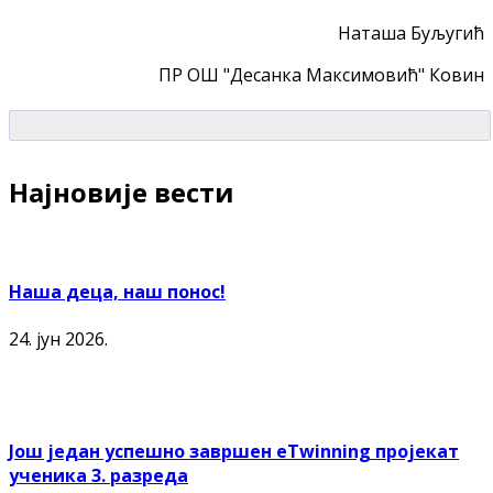
Наташа Буљугић
ПР ОШ "Десанка Максимовић" Ковин
Најновије вести
Наша деца, наш понос!
24. јун 2026.
Још један успешно завршен еTwinning пројекат
ученика 3. разреда