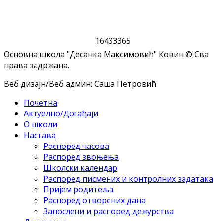
1
6
4
3
3
3
6
5
Основна школа "Десанка Максимовић" Ковин © Сва
права задржана.
Веб дизајн/Веб админ: Саша Петровић
Почетна
Актуелно/Догађаји
О школи
Настава
Распоред часова
Распоред звоњења
Школски календар
Распоред писмених и контролних задатака
Пријем родитеља
Распоред отворених дана
Запослени и распоред дежурства