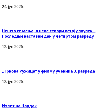
24. јун 2026.
Нешто се мења, а неке ствари остају заувек...
Последњи наставни дан у четвртом разреду
12. јун 2026.
„Трнова Ружица“ у филму ученика 3. разреда
12. јун 2026.
Излет на Чардак