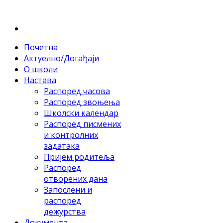
Почетна
Актуелно/Догађаји
О школи
Настава
Распоред часова
Распоред звоњења
Школски календар
Распоред писмених
и контролних
задатака
Пријем родитеља
Распоред
отворених дана
Запослени и
распоред
дежурства
Документа