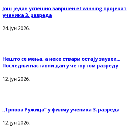
Још један успешно завршен еTwinning пројекат
ученика 3. разреда
24. јун 2026.
Нешто се мења, а неке ствари остају заувек...
Последњи наставни дан у четвртом разреду
12. јун 2026.
„Трнова Ружица“ у филму ученика 3. разреда
12. јун 2026.