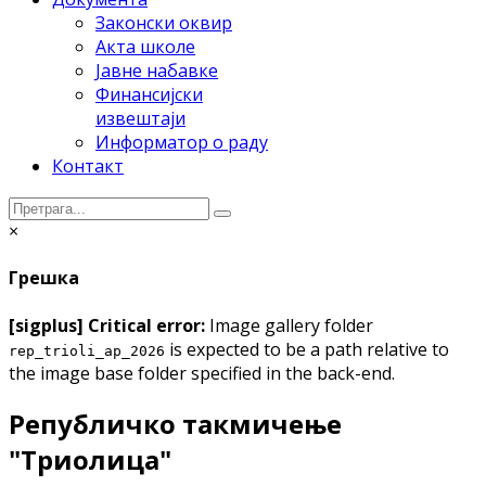
Законски оквир
Акта школе
Јавне набавке
Финансијски
извештаји
Информатор о раду
Контакт
×
Грешка
[sigplus] Critical error:
Image gallery folder
is expected to be a path relative to
rep_trioli_ap_2026
the image base folder specified in the back-end.
Републичко такмичење
"Триолица"