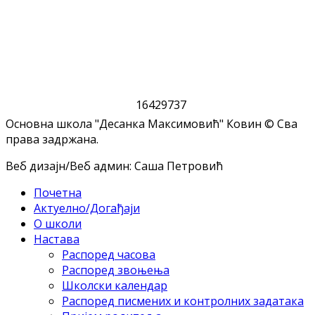
1
6
4
2
9
7
3
7
Основна школа "Десанка Максимовић" Ковин © Сва
права задржана.
Веб дизајн/Веб админ: Саша Петровић
Почетна
Актуелно/Догађаји
О школи
Настава
Распоред часова
Распоред звоњења
Школски календар
Распоред писмених и контролних задатака