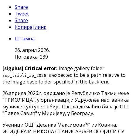
Share
Tweet
Share
Копирај линк
Штампа
26. април 2026.
Погодака: 239
[sigplus] Critical error:
Image gallery folder
is expected to be a path relative to
rep_trioli_ap_2026
the image base folder specified in the back-end.
26.априла 2026.г. одржано је Републичко Такмичење
"ТРИОЛИЦА", у организацији Удружења наставника
музичке културе Србије. Школа домаћин била је ОШ
"Павле Савић" у Миријеву, у Београду.
Ученици ОШ "Десанка Максимовић" из Ковина,
ИСИДОРА И НИКОЛА СТАНИСАВЉЕВ ОСОЈИЛИ СУ