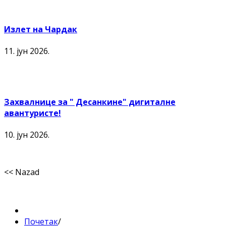
Излет на Чардак
11. јун 2026.
Захвалнице за " Десанкине" дигиталне
авантуристе!
10. јун 2026.
<< Nazad
Почетак
/